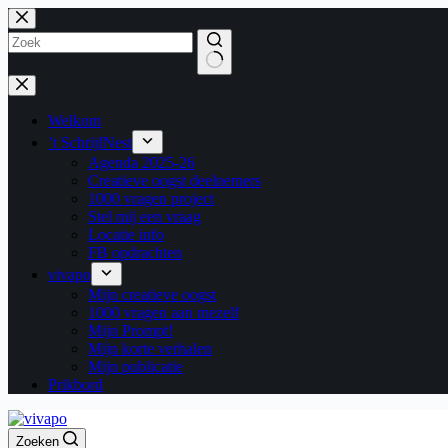
Ga
naar
de
inhoud
Geen
resultaten
Welkom
’t SchrijfNest
Agenda 2025-26
Creatieve oogst deelnemers
1000 vragen project
Stel mij een vraag
Locatie info
FB opdrachten
vivapo
Mijn creatieve oogst
1000 vragen aan mezelf
Mijn Prompt!
Mijn korte verhalen
Mijn publicatie
Prikbord
Zoeken