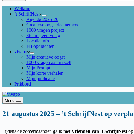
Welkom
’t SchrijfNest
Agenda 2025-26
Creatieve oogst deelnemers
1000 vragen project
Stel mij een vraag
Locatie info
FB opdrachten
vivapo
Mijn creatieve oogst
1000 vragen aan mezelf
Mijn Prompt!
Mijn korte verhalen
Mijn publicatie
Prikbord
Menu
21 augustus 2025 – ’t SchrijfNest op verpla
Tijdens de zomermaanden ga ik met
Vrienden van ’t SchrijfNest
op