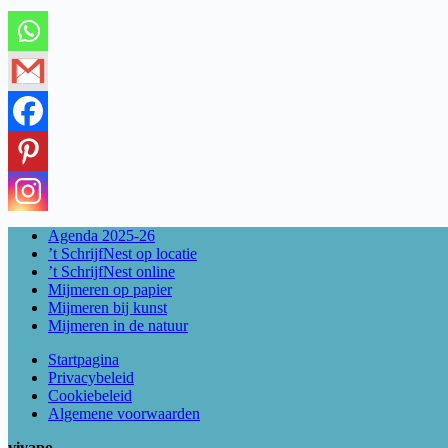
Agenda 2025-26
’t SchrijfNest op locatie
’t SchrijfNest online
Mijmeren op papier
Mijmeren bij kunst
Mijmeren in de natuur
Startpagina
Privacybeleid
Cookiebeleid
Algemene voorwaarden
vivapo